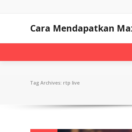
Skip
to
content
Cara Mendapatkan Maxw
Tag Archives: rtp live