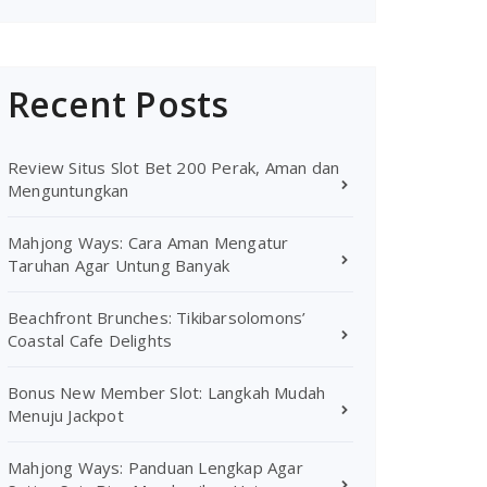
Recent Posts
Review Situs Slot Bet 200 Perak, Aman dan
Menguntungkan
Mahjong Ways: Cara Aman Mengatur
Taruhan Agar Untung Banyak
Beachfront Brunches: Tikibarsolomons’
Coastal Cafe Delights
Bonus New Member Slot: Langkah Mudah
Menuju Jackpot
Mahjong Ways: Panduan Lengkap Agar