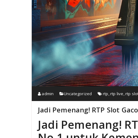
admin
Uncategorized
rtp
,
rtp live
,
rtp slo
Jadi Pemenang! RTP Slot Gaco
Jadi Pemenang! RTP
No.1 untuk Keme