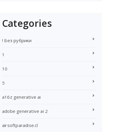
Categories
! Без рубрики
1
10
5
a16z generative ai
adobe generative ai 2
airsoftparadise.cl