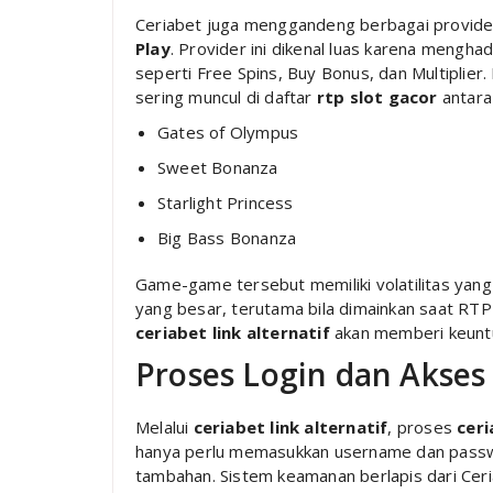
Ceriabet juga menggandeng berbagai provide
Play
. Provider ini dikenal luas karena menghad
seperti Free Spins, Buy Bonus, dan Multiplie
sering muncul di daftar
rtp slot gacor
antara 
Gates of Olympus
Sweet Bonanza
Starlight Princess
Big Bass Bonanza
Game-game tersebut memiliki volatilitas yan
yang besar, terutama bila dimainkan saat RTP 
ceriabet link alternatif
akan memberi keuntu
Proses Login dan Akse
Melalui
ceriabet link alternatif
, proses
ceri
hanya perlu memasukkan username dan passwo
tambahan. Sistem keamanan berlapis dari Cer