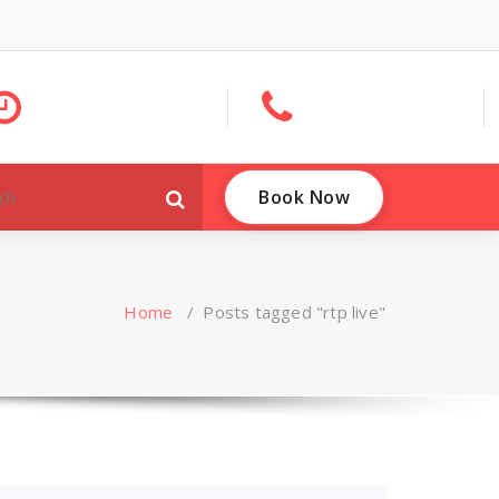
Book Now
Home
/
Posts tagged "rtp live"