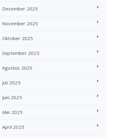
Desember 2025
November 2025
Oktober 2025
September 2025
Agustus 2025
Juli 2025
Juni 2025
Mei 2025
April 2025