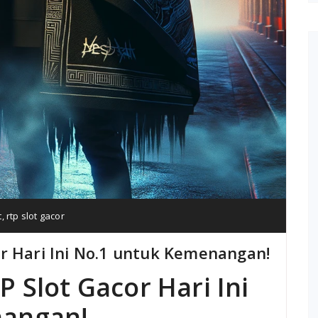
t
,
rtp slot gacor
r Hari Ini No.1 untuk Kemenangan!
 Slot Gacor Hari Ini
nangan!