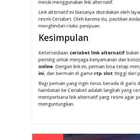
meski menggunakan link alternatif.
Link alternatif ini biasanya disediakan oleh l
resmi Ceriabet. Oleh karena itu, pastikan And
menghindari risiko penipuan.
Kesimpulan
Ketersediaan
ceriabet link alternatif
bukan 
penting untuk menjaga kenyamanan dan konsi
online
. Dengan link ini, pemain bisa tetap 
ini
, dan bermain di game
rtp slot
tinggi dari 
Bagi pemain yang ingin terus berada di garis 
hambatan ke Ceriabet adalah langkah yang cer
memperbarui link alternatif yang resmi agar 
menguntungkan.