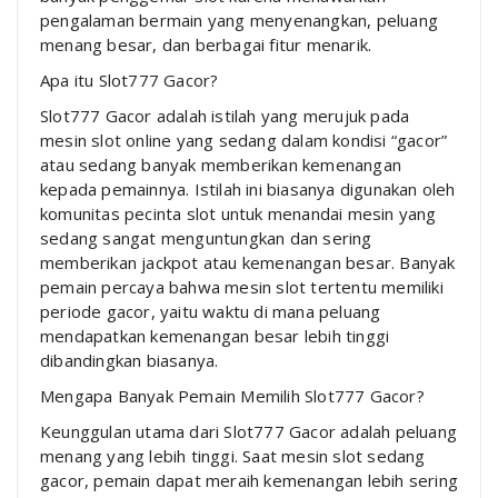
pengalaman bermain yang menyenangkan, peluang
menang besar, dan berbagai fitur menarik.
Apa itu Slot777 Gacor?
Slot777 Gacor adalah istilah yang merujuk pada
mesin slot online yang sedang dalam kondisi “gacor”
atau sedang banyak memberikan kemenangan
kepada pemainnya. Istilah ini biasanya digunakan oleh
komunitas pecinta slot untuk menandai mesin yang
sedang sangat menguntungkan dan sering
memberikan jackpot atau kemenangan besar. Banyak
pemain percaya bahwa mesin slot tertentu memiliki
periode gacor, yaitu waktu di mana peluang
mendapatkan kemenangan besar lebih tinggi
dibandingkan biasanya.
Mengapa Banyak Pemain Memilih Slot777 Gacor?
Keunggulan utama dari Slot777 Gacor adalah peluang
menang yang lebih tinggi. Saat mesin slot sedang
gacor, pemain dapat meraih kemenangan lebih sering