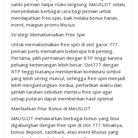
saldo pemain tanpa risiko langsung. MAUSLOT selalu
menyediakan berbagai cara bagi pemain untuk
mendapatkan free spin, baik melalui bonus harian,
event, maupun promo khusus
Strategi Memaksimalkan Free Spin
Untuk memaksimalkan free spin di slot gacor 777,
pemain perlu memahami beberapa trik penting.
Pertama, pilih permainan dengan RTP tinggi karena
peluang kemenangan lebih besar. Slot777 dengan
RTP tinggi biasanya memberikan kombinasi simbol
yang lebih sering muncul, sehingga free spin menjadi
lebih menguntungkan. Kedua, perhatikan waktu dan
jumlah taruhan sebelum memicu free spin agar
setiap putaran dapat memberikan hasil optimal
Manfaatkan Fitur Bonus di MAUSLOT
MAUSLOT menawarkan berbagai bonus yang bisa
digabungkan dengan free spin di slot 777. Misalnya,
bonus deposit, cashback, atau event khusus yang