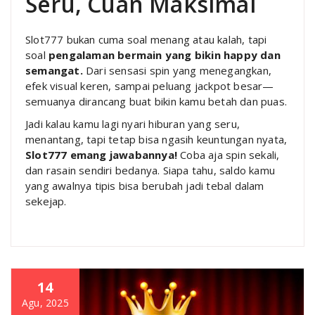
Seru, Cuan Maksimal
Slot777 bukan cuma soal menang atau kalah, tapi
soal
pengalaman bermain yang bikin happy dan
semangat.
Dari sensasi spin yang menegangkan,
efek visual keren, sampai peluang jackpot besar—
semuanya dirancang buat bikin kamu betah dan puas.
Jadi kalau kamu lagi nyari hiburan yang seru,
menantang, tapi tetap bisa ngasih keuntungan nyata,
Slot777 emang jawabannya!
Coba aja spin sekali,
dan rasain sendiri bedanya. Siapa tahu, saldo kamu
yang awalnya tipis bisa berubah jadi tebal dalam
sekejap.
14
Agu, 2025