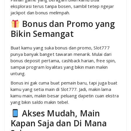
eksplorasi terus tanpa bosen, sambil tetep ngejar
jackpot dan bonus melimpah.
Bonus dan Promo yang
Bikin Semangat
Buat kamu yang suka bonus dan promo, Slot777
punya banyak banget tawaran menarik. Mulai dari
bonus deposit pertama, cashback harian, free spin,
sampai program loyalitas yang bikin main makin
untung.
Bonus ini gak cuma buat pemain baru, tapi juga buat
kamu yang setia main di Slot777. Jadi, makin lama
kamu main, makin besar peluang dapetin cuan ekstra
yang bikin saldo makin tebel.
Akses Mudah, Main
Kapan Saja dan Di Mana