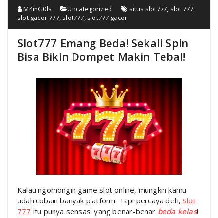
M4inG0ls
Uncategorized
situs slot777
,
slot 777
,
slot gacor 777
,
slot777
,
slot777 gacor
Slot777 Emang Beda! Sekali Spin
Bisa Bikin Dompet Makin Tebal!
Kalau ngomongin game slot online, mungkin kamu
udah cobain banyak platform. Tapi percaya deh,
Slot
777
itu punya sensasi yang benar-benar
beda kelas
!