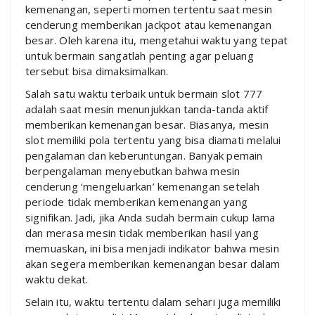
kemenangan, seperti momen tertentu saat mesin
cenderung memberikan jackpot atau kemenangan
besar. Oleh karena itu, mengetahui waktu yang tepat
untuk bermain sangatlah penting agar peluang
tersebut bisa dimaksimalkan.
Salah satu waktu terbaik untuk bermain slot 777
adalah saat mesin menunjukkan tanda-tanda aktif
memberikan kemenangan besar. Biasanya, mesin
slot memiliki pola tertentu yang bisa diamati melalui
pengalaman dan keberuntungan. Banyak pemain
berpengalaman menyebutkan bahwa mesin
cenderung ‘mengeluarkan’ kemenangan setelah
periode tidak memberikan kemenangan yang
signifikan. Jadi, jika Anda sudah bermain cukup lama
dan merasa mesin tidak memberikan hasil yang
memuaskan, ini bisa menjadi indikator bahwa mesin
akan segera memberikan kemenangan besar dalam
waktu dekat.
Selain itu, waktu tertentu dalam sehari juga memiliki