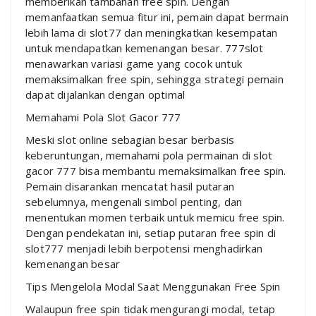
memberikan tambahan free spin. Dengan
memanfaatkan semua fitur ini, pemain dapat bermain
lebih lama di slot77 dan meningkatkan kesempatan
untuk mendapatkan kemenangan besar. 777slot
menawarkan variasi game yang cocok untuk
memaksimalkan free spin, sehingga strategi pemain
dapat dijalankan dengan optimal
Memahami Pola Slot Gacor 777
Meski slot online sebagian besar berbasis
keberuntungan, memahami pola permainan di slot
gacor 777 bisa membantu memaksimalkan free spin.
Pemain disarankan mencatat hasil putaran
sebelumnya, mengenali simbol penting, dan
menentukan momen terbaik untuk memicu free spin.
Dengan pendekatan ini, setiap putaran free spin di
slot777 menjadi lebih berpotensi menghadirkan
kemenangan besar
Tips Mengelola Modal Saat Menggunakan Free Spin
Walaupun free spin tidak mengurangi modal, tetap