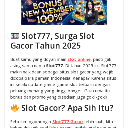
Slot777, Surga Slot
Gacor Tahun 2025
Buat kamu yang doyan main
slot online
, pasti gak
asing sama nama
Slot777
. Di tahun 2025 ini, Slot777
makin naik daun sebagai situs slot gacor yang wajib
dicoba para pemain Indonesia. Kenapa? Karena situs
ini selalu update game-game slot terbaru dengan
peluang menang yang tinggi banget. Gak cuma itu,
bonus dan promo yang disediain juga gokil-gokil!
Slot Gacor? Apa Sih Itu?
Sebelum ngomongin
Slot777 Gacor
lebih jauh, kita
bahas dulu nih soal “slot gacor”. Istilah ini dipake buat