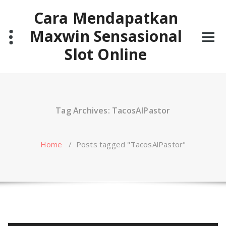
Skip
Cara Mendapatkan
to
content
Maxwin Sensasional
Slot Online
Tag Archives: TacosAlPastor
Home
/
Posts tagged "TacosAlPastor"