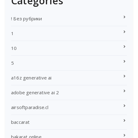
Categories
! Без рубрики
1
10
5
a16z generative ai
adobe generative ai 2
airsoftparadise.cl
baccarat
bakarat online