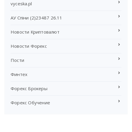
vyceska.pl
АУ Спіни (2)23487 26.11
Новости Криптовалют
Новости Форекс
Пости
Финтех
Форекс Брокеры
Форекс Обучение