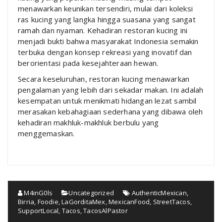
menawarkan keunikan tersendiri, mulai dari koleksi
ras kucing yang langka hingga suasana yang sangat
ramah dan nyaman. Kehadiran restoran kucing ini
menjadi bukti bahwa masyarakat Indonesia semakin
terbuka dengan konsep rekreasi yang inovatif dan
berorientasi pada kesejahteraan hewan.
Secara keseluruhan, restoran kucing menawarkan
pengalaman yang lebih dari sekadar makan. Ini adalah
kesempatan untuk menikmati hidangan lezat sambil
merasakan kebahagiaan sederhana yang dibawa oleh
kehadiran makhluk-makhluk berbulu yang
menggemaskan.
M4inG0ls
Uncategorized
AuthenticMexican
,
Birria
,
Foodie
,
LaGorditaMex
,
MexicanFood
,
StreetTacos
,
SupportLocal
,
Tacos
,
TacosAlPastor