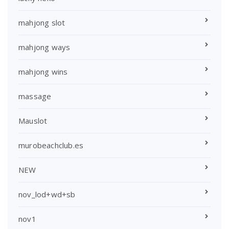
mahjong slot
mahjong ways
mahjong wins
massage
Mauslot
murobeachclub.es
NEW
nov_lod+wd+sb
nov1