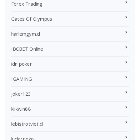
Forex Trading
Gates Of Olympus
harlemgym.cl
IBCBET Online
idn poker
IGAMING
joker123
klikwin88
lebistrotviet.cl
lucky neko