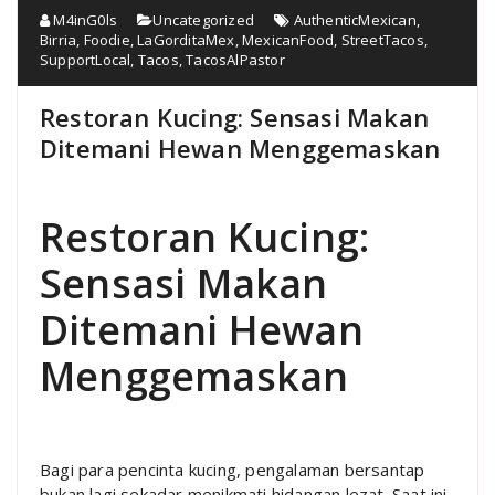
M4inG0ls
Uncategorized
AuthenticMexican
,
Birria
,
Foodie
,
LaGorditaMex
,
MexicanFood
,
StreetTacos
,
SupportLocal
,
Tacos
,
TacosAlPastor
Restoran Kucing: Sensasi Makan
Ditemani Hewan Menggemaskan
Restoran Kucing:
Sensasi Makan
Ditemani Hewan
Menggemaskan
Bagi para pencinta kucing, pengalaman bersantap
bukan lagi sekadar menikmati hidangan lezat. Saat ini,