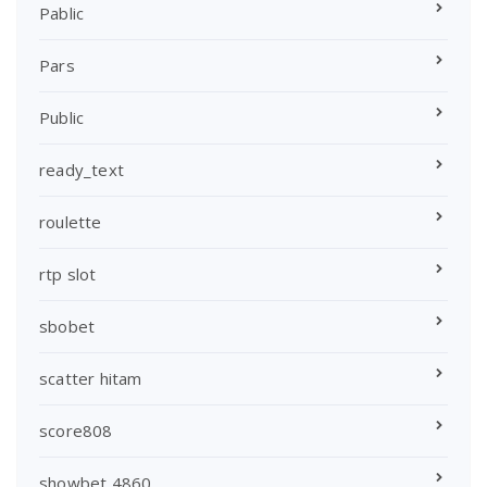
Pablic
Pars
Public
ready_text
roulette
rtp slot
sbobet
scatter hitam
score808
showbet 4860