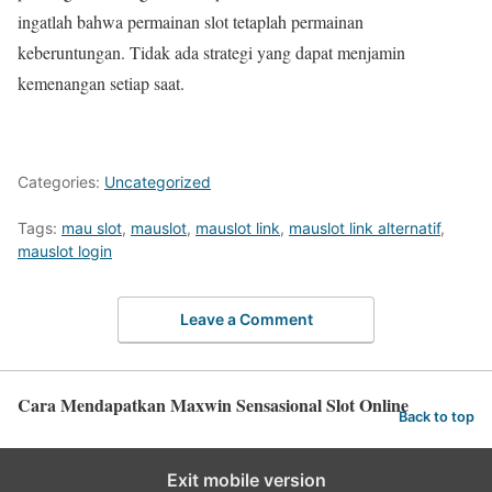
ingatlah bahwa permainan slot tetaplah permainan
keberuntungan. Tidak ada strategi yang dapat menjamin
kemenangan setiap saat.
Categories:
Uncategorized
Tags:
mau slot
,
mauslot
,
mauslot link
,
mauslot link alternatif
,
mauslot login
Leave a Comment
Cara Mendapatkan Maxwin Sensasional Slot Online
Back to top
Exit mobile version