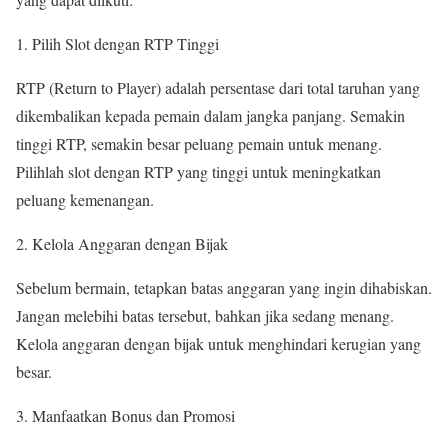
1. Pilih Slot dengan RTP Tinggi
RTP (Return to Player) adalah persentase dari total taruhan yang
dikembalikan kepada pemain dalam jangka panjang. Semakin
tinggi RTP, semakin besar peluang pemain untuk menang.
Pilihlah slot dengan RTP yang tinggi untuk meningkatkan
peluang kemenangan.
2. Kelola Anggaran dengan Bijak
Sebelum bermain, tetapkan batas anggaran yang ingin dihabiskan.
Jangan melebihi batas tersebut, bahkan jika sedang menang.
Kelola anggaran dengan bijak untuk menghindari kerugian yang
besar.
3. Manfaatkan Bonus dan Promosi