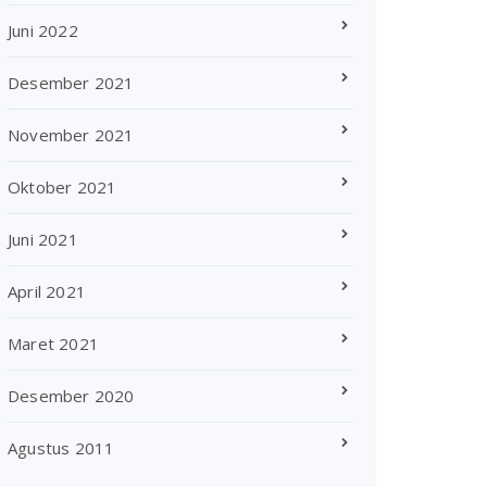
Juni 2022
Desember 2021
November 2021
Oktober 2021
Juni 2021
April 2021
Maret 2021
Desember 2020
Agustus 2011