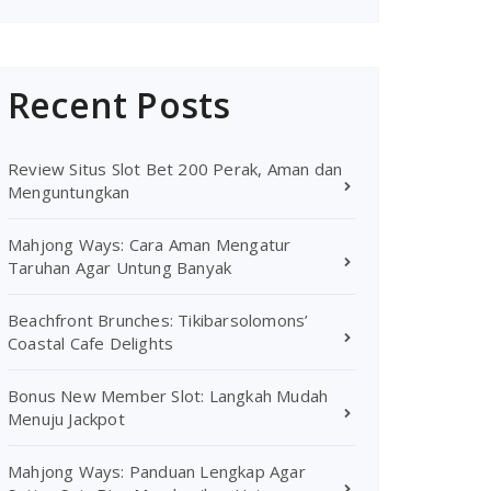
Recent Posts
Review Situs Slot Bet 200 Perak, Aman dan
Menguntungkan
Mahjong Ways: Cara Aman Mengatur
Taruhan Agar Untung Banyak
Beachfront Brunches: Tikibarsolomons’
Coastal Cafe Delights
Bonus New Member Slot: Langkah Mudah
Menuju Jackpot
Mahjong Ways: Panduan Lengkap Agar