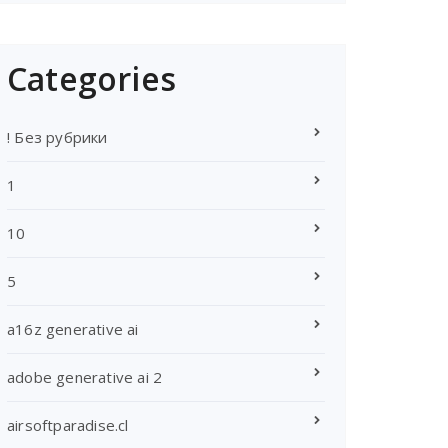
Categories
! Без рубрики
1
10
5
a16z generative ai
adobe generative ai 2
airsoftparadise.cl