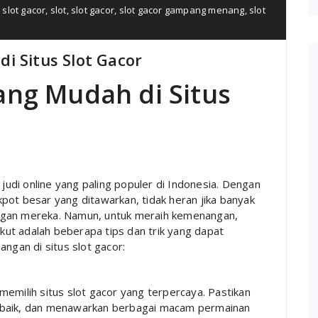
 slot gacor
,
slot
,
slot gacor
,
slot gacor gampang menang
,
slot
i Situs Slot Gacor
ang Mudah di Situs
 judi online yang paling populer di Indonesia. Dengan
pot besar yang ditawarkan, tidak heran jika banyak
ngan mereka. Namun, untuk meraih kemenangan,
ikut adalah beberapa tips dan trik yang dapat
gan di situs slot gacor:
emilih situs slot gacor yang terpercaya. Pastikan
asi baik, dan menawarkan berbagai macam permainan