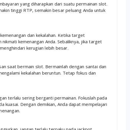
mbayaran yang diharapkan dari suatu permainan slot.
makin tinggi RTP, semakin besar peluang Anda untuk
kemenangan dan kekalahan. Ketika target
 nikmati kemenangan Anda. Sebaliknya, jika target
 menghindari kerugian lebih besar.
an saat bermain slot. Bermainlah dengan santai dan
mengalami kekalahan beruntun. Tetap fokus dan
n terlalu sering berganti permainan. Fokuslah pada
a kuasai. Dengan demikian, Anda dapat mempelajari
menangan.
iurkan, jangan terlalu terpaku pada jackpot.