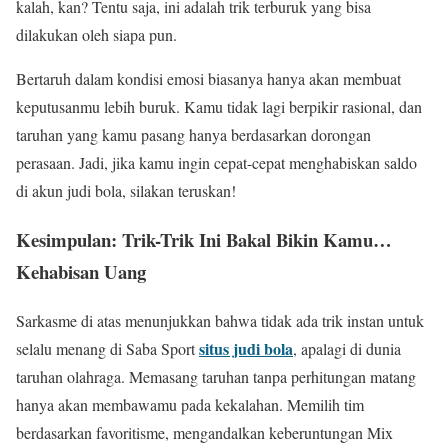
kalah, kan? Tentu saja, ini adalah trik terburuk yang bisa
dilakukan oleh siapa pun.
Bertaruh dalam kondisi emosi biasanya hanya akan membuat
keputusanmu lebih buruk. Kamu tidak lagi berpikir rasional, dan
taruhan yang kamu pasang hanya berdasarkan dorongan
perasaan. Jadi, jika kamu ingin cepat-cepat menghabiskan saldo
di akun judi bola, silakan teruskan!
Kesimpulan: Trik-Trik Ini Bakal Bikin Kamu…
Kehabisan Uang
Sarkasme di atas menunjukkan bahwa tidak ada trik instan untuk
situs judi bola
selalu menang di Saba Sport
, apalagi di dunia
taruhan olahraga. Memasang taruhan tanpa perhitungan matang
hanya akan membawamu pada kekalahan. Memilih tim
berdasarkan favoritisme, mengandalkan keberuntungan Mix