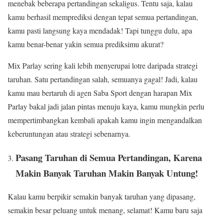
menebak beberapa pertandingan sekaligus. Tentu saja, kalau
kamu berhasil memprediksi dengan tepat semua pertandingan,
kamu pasti langsung kaya mendadak! Tapi tunggu dulu, apa
kamu benar-benar yakin semua prediksimu akurat?
Mix Parlay sering kali lebih menyerupai lotre daripada strategi
taruhan. Satu pertandingan salah, semuanya gagal! Jadi, kalau
kamu mau bertaruh di agen Saba Sport dengan harapan Mix
Parlay bakal jadi jalan pintas menuju kaya, kamu mungkin perlu
mempertimbangkan kembali apakah kamu ingin mengandalkan
keberuntungan atau strategi sebenarnya.
Pasang Taruhan di Semua Pertandingan, Karena
Makin Banyak Taruhan Makin Banyak Untung!
Kalau kamu berpikir semakin banyak taruhan yang dipasang,
semakin besar peluang untuk menang, selamat! Kamu baru saja