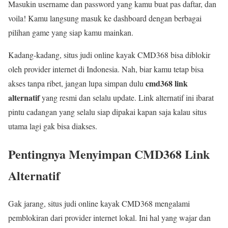
Masukin username dan password yang kamu buat pas daftar, dan
voila! Kamu langsung masuk ke dashboard dengan berbagai
pilihan game yang siap kamu mainkan.
Kadang-kadang, situs judi online kayak CMD368 bisa diblokir
oleh provider internet di Indonesia. Nah, biar kamu tetap bisa
cmd368 link
akses tanpa ribet, jangan lupa simpan dulu
alternatif
yang resmi dan selalu update. Link alternatif ini ibarat
pintu cadangan yang selalu siap dipakai kapan saja kalau situs
utama lagi gak bisa diakses.
Pentingnya Menyimpan CMD368 Link
Alternatif
Gak jarang, situs judi online kayak CMD368 mengalami
pemblokiran dari provider internet lokal. Ini hal yang wajar dan