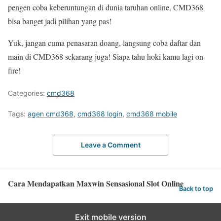
pengen coba keberuntungan di dunia taruhan online, CMD368
bisa banget jadi pilihan yang pas!
Yuk, jangan cuma penasaran doang, langsung coba daftar dan
main di CMD368 sekarang juga! Siapa tahu hoki kamu lagi on
fire!
Categories:
cmd368
Tags:
agen cmd368
,
cmd368 login
,
cmd368 mobile
Leave a Comment
Cara Mendapatkan Maxwin Sensasional Slot Online
Back to top
Exit mobile version