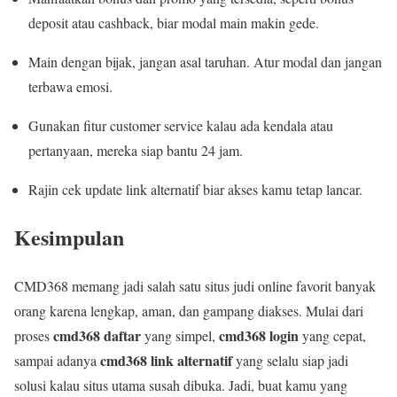
deposit atau cashback, biar modal main makin gede.
Main dengan bijak, jangan asal taruhan. Atur modal dan jangan
terbawa emosi.
Gunakan fitur customer service kalau ada kendala atau
pertanyaan, mereka siap bantu 24 jam.
Rajin cek update link alternatif biar akses kamu tetap lancar.
Kesimpulan
CMD368 memang jadi salah satu situs judi online favorit banyak
orang karena lengkap, aman, dan gampang diakses. Mulai dari
cmd368 daftar
cmd368 login
proses
yang simpel,
yang cepat,
cmd368 link alternatif
sampai adanya
yang selalu siap jadi
solusi kalau situs utama susah dibuka. Jadi, buat kamu yang