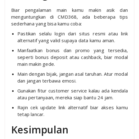
Biar pengalaman main kamu makin asik dan
menguntungkan di CMD368, ada beberapa tips
sederhana yang bisa kamu coba:
Pastikan selalu login dari situs resmi atau link
alternatif yang valid supaya data kamu aman.
Manfaatkan bonus dan promo yang tersedia,
seperti bonus deposit atau cashback, biar modal
main makin gede.
Main dengan bijak, jangan asal taruhan. Atur modal
dan jangan terbawa emosi.
Gunakan fitur customer service kalau ada kendala
atau pertanyaan, mereka siap bantu 24 jam.
Rajin cek update link alternatif biar akses kamu
tetap lancar.
Kesimpulan