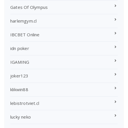
Gates Of Olympus
harlemgym.cl
IBCBET Online
idn poker
IGAMING
joker123
klikwin88
lebistrotviet.cl
lucky neko