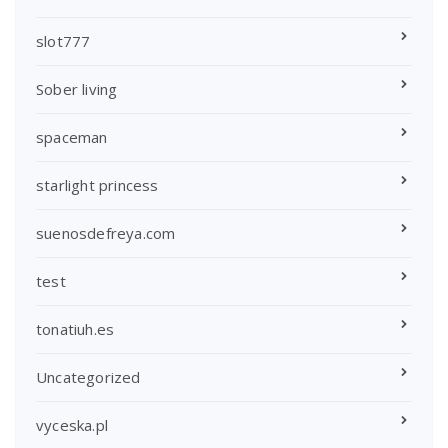
slot777
Sober living
spaceman
starlight princess
suenosdefreya.com
test
tonatiuh.es
Uncategorized
vyceska.pl