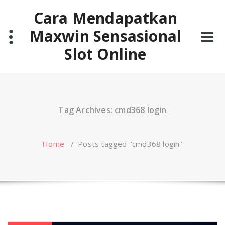
Skip
Cara Mendapatkan
to
content
Maxwin Sensasional
Slot Online
Tag Archives: cmd368 login
Home
/
Posts tagged "cmd368 login"