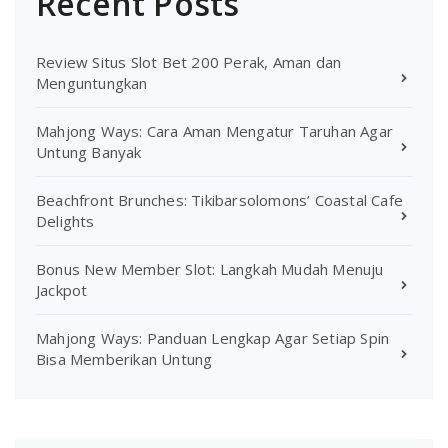
Recent Posts
Review Situs Slot Bet 200 Perak, Aman dan
Menguntungkan
Mahjong Ways: Cara Aman Mengatur Taruhan Agar
Untung Banyak
Beachfront Brunches: Tikibarsolomons’ Coastal Cafe
Delights
Bonus New Member Slot: Langkah Mudah Menuju
Jackpot
Mahjong Ways: Panduan Lengkap Agar Setiap Spin
Bisa Memberikan Untung