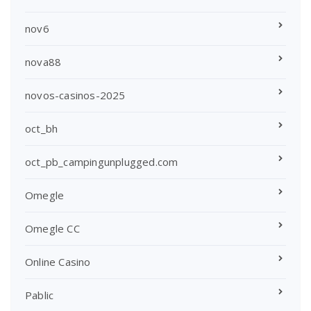
nov6
nova88
novos-casinos-2025
oct_bh
oct_pb_campingunplugged.com
Omegle
Omegle CC
Online Casino
Pablic