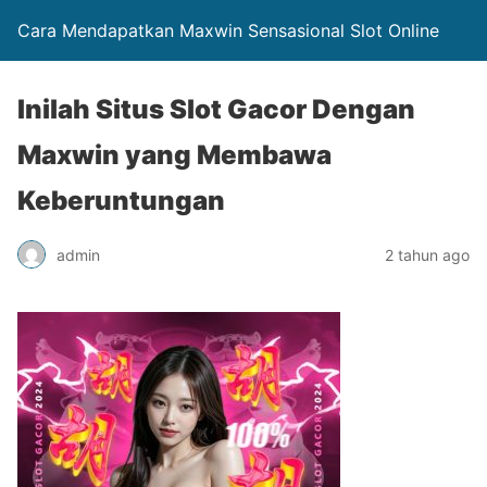
Cara Mendapatkan Maxwin Sensasional Slot Online
Inilah Situs Slot Gacor Dengan
Maxwin yang Membawa
Keberuntungan
admin
2 tahun ago