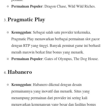
Permainan Populer
: Dragon Chase, Wild Wild Riches.
Pragmatic Play
Keunggulan
: Sebagai salah satu provider terkemuka,
Pragmatic Play menawarkan berbagai permainan slot gacor
dengan RTP yang tinggi. Banyak peminat game ini berhasil
meraih maxwin berkat fitur bonus yang menarik.
Permainan Populer
: Gates of Olympus, The Dog House.
Habanero
Keunggulan
: Habanero dikenal dengan desain
permainannya yang inovatif dan menarik. Situs yang
menampung permainan dari provider ini sering kali
menawarkan kemenangan yang besar dan fasilitas bonus