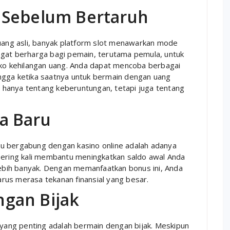
 Sebelum Bertaruh
ng asli, banyak platform slot menawarkan mode
ngat berharga bagi pemain, terutama pemula, untuk
iko kehilangan uang. Anda dapat mencoba berbagai
ngga ketika saatnya untuk bermain dengan uang
an hanya tentang keberuntungan, tetapi juga tentang
a Baru
u bergabung dengan kasino online adalah adanya
sering kali membantu meningkatkan saldo awal Anda
bih banyak. Dengan memanfaatkan bonus ini, Anda
harus merasa tekanan finansial yang besar.
gan Bijak
 yang penting adalah bermain dengan bijak. Meskipun