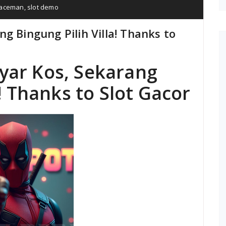
aceman
,
slot demo
g Bingung Pilih Villa! Thanks to
yar Kos, Sekarang
a! Thanks to Slot Gacor