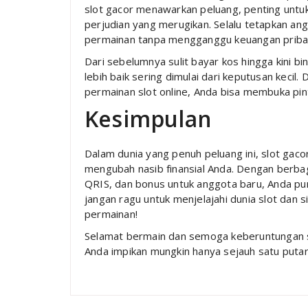
slot gacor menawarkan peluang, penting untu
perjudian yang merugikan. Selalu tetapkan ang
permainan tanpa mengganggu keuangan priba
Dari sebelumnya sulit bayar kos hingga kini bi
lebih baik sering dimulai dari keputusan keci
permainan slot online, Anda bisa membuka pi
Kesimpulan
Dalam dunia yang penuh peluang ini, slot gac
mengubah nasib finansial Anda. Dengan berbag
QRIS, dan bonus untuk anggota baru, Anda pun
jangan ragu untuk menjelajahi dunia slot dan s
permainan!
Selamat bermain dan semoga keberuntungan se
Anda impikan mungkin hanya sejauh satu putar