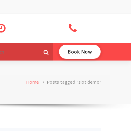
Book Now
Home
/
Posts tagged "slot demo"