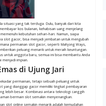
 situasi yang tak terduga. Dulu, banyak dari kita
membayar kos bulanan, kehabisan uang menjelang
m memenuhi kebutuhan sehari-hari. Namun, siapa
ya slot gacor, bisa menjadi jembatan untuk mengubah
agaimana permainan slot gacor, seperti Mahjong Ways,
emberikan peluang menarik untuk meraih keuntungan.
us untuk anggota baru, semua ini bisa membantu Anda
i menjadi impian.
Emas di Ujung Jari
sekadar permainan, tetapi sebuah peluang untuk
t yang dianggap gacor memiliki tingkat pembayaran
ang lebih besar. Kombinasi antara teknologi canggih
laman bermain slot semakin menyenangkan.
nan slot online semakin menarik adalah kemudahan