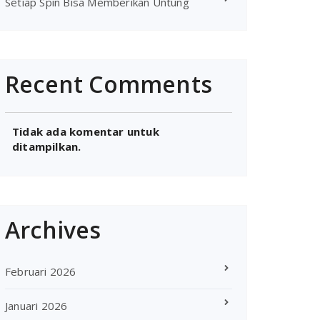
Setiap Spin Bisa Memberikan Untung
Recent Comments
Tidak ada komentar untuk
ditampilkan.
Archives
Februari 2026
Januari 2026