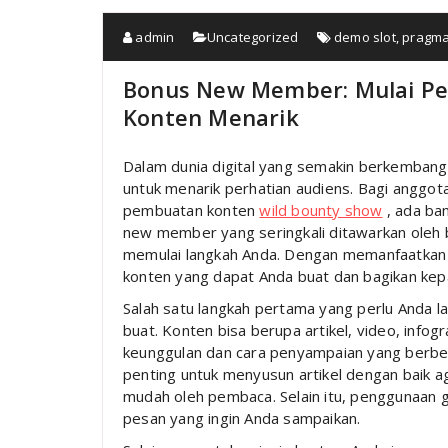
admin
Uncategorized
demo slot
,
pragma
Bonus New Member: Mulai Pe
Konten Menarik
Dalam dunia digital yang semakin berkembang,
untuk menarik perhatian audiens. Bagi anggot
pembuatan konten
wild bounty show
, ada ba
new member yang seringkali ditawarkan oleh 
memulai langkah Anda. Dengan memanfaatkan b
konten yang dapat Anda buat dan bagikan kep
Salah satu langkah pertama yang perlu Anda l
buat. Konten bisa berupa artikel, video, infogr
keunggulan dan cara penyampaian yang berbeda
penting untuk menyusun artikel dengan baik a
mudah oleh pembaca. Selain itu, penggunaan
pesan yang ingin Anda sampaikan.