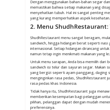
Dengan menggunakan bahan-bahan segar dan r
memastikan bahwa setiap makanan yang disaji
menyehatkan tubuh. Hal ini sangat penting men
yang kurang memperhatikan aspek kesehatan
2. Menu ShudhRestaurant: 
ShudhRestaurant menu sangat beragam, mulai 
sandwich, hingga hidangan berat seperti nasi 
internasional. Setiap hidangan dirancang untu
namun tetap ingin menikmati makanan yang lez
Untuk menu sarapan, Anda bisa memilih dari b
sandwich isi telur dan sayuran segar. Makan si
yang bergizi seperti ayam panggang, daging sa
menginginkan rasa pedas, ShudhRestaurant ju
rasa pedas khas Indonesia.
Tidak hanya itu, ShudhRestaurant juga menaw
memberikan kesempatan bagi pelanggan untu
pilihan, pelanggan dapat dengan mudah mene
preferensinya.