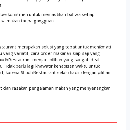
a.
 berkomitmen untuk memastikan bahwa setiap
bisa makan tanpa gangguan.
staurant merupakan solusi yang tepat untuk menikmati
yang variatif, cara order makanan siap saji yang
udhRestaurant menjadi pilihan yang sangat ideal
Tidak perlu lagi khawatir kehabisan waktu untuk
, karena ShudhRestaurant selalu hadir dengan pilihan
rant dan rasakan pengalaman makan yang menyenangkan