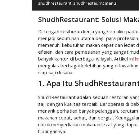
shudhrestaurant
,
shudhrestaurnt menu
ShudhRestaurant: Solusi Mak
Di tengah kesibukan kerja yang semakin pada
menjadi kebutuhan utama bagi para profesiona
memenuhi kebutuhan makan cepat dan lezat di
efisien, dan cara pemesanan yang sangat muda
banyak kantor di berbagai wilayah. Artikel ini
h
mengulas berbagai kelebihan yang ditawarka
siap saji di sana.
1. Apa Itu ShudhRestauran
ShudhRestaurant adalah sebuah restoran yan
saji dengan kualitas terbaik. Beroperasi di b
menarik perhatian banyak pelanggan, terutam
makanan cepat, sehat, dan bergizi. Keunggu
untuk menyediakan makanan lezat yang dapat 
hidangannya.