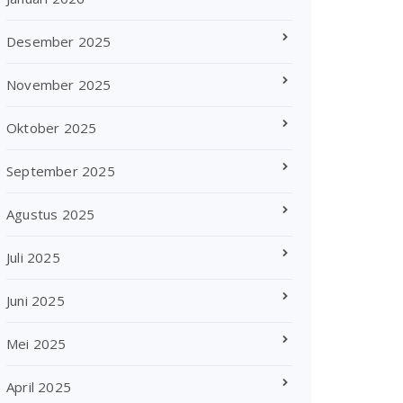
Desember 2025
November 2025
Oktober 2025
September 2025
Agustus 2025
Juli 2025
Juni 2025
Mei 2025
April 2025