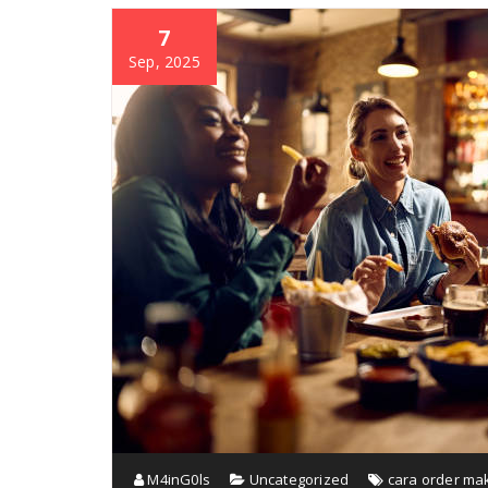
7
Sep, 2025
M4inG0ls
Uncategorized
cara order mak