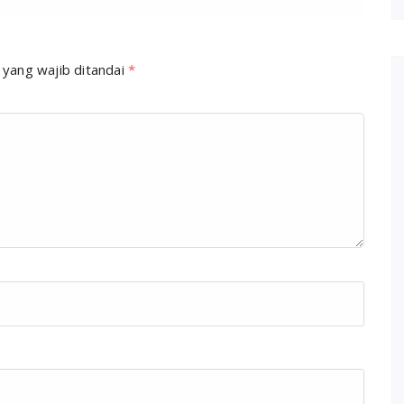
 yang wajib ditandai
*