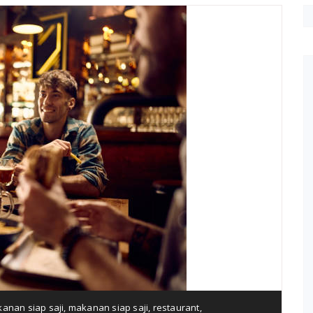
anan siap saji
,
makanan siap saji
,
restaurant
,