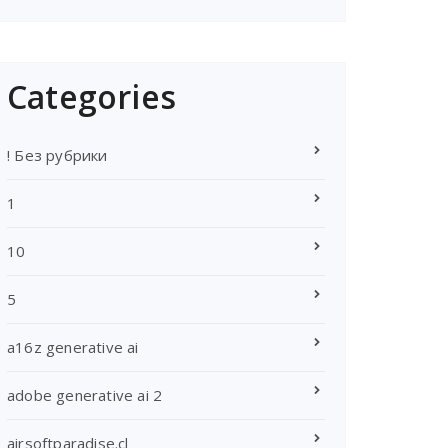
Categories
! Без рубрики
1
10
5
a16z generative ai
adobe generative ai 2
airsoftparadise.cl