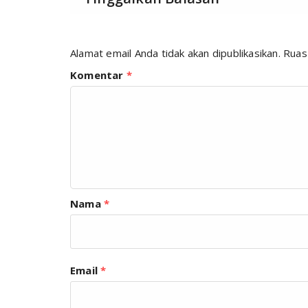
Alamat email Anda tidak akan dipublikasikan.
Ruas
Komentar
*
Nama
*
Email
*