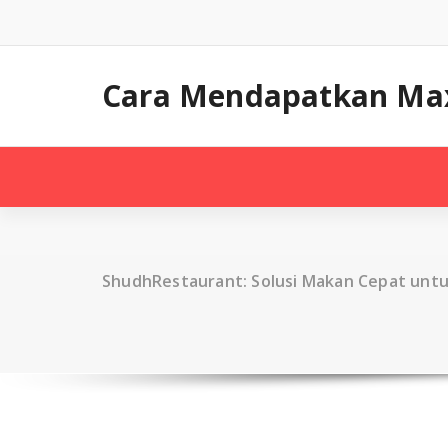
Skip
to
content
Cara Mendapatkan Maxw
ShudhRestaurant: Solusi Makan Cepat unt