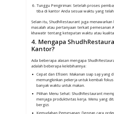
Tunggu Pengiriman: Setelah proses pemba
tiba di kantor Anda sesuai waktu yang telah
Selain itu, ShudhRestaurant juga menawarkan
masalah atau pertanyaan terkait pemesanan An
khawatir tentang ketepatan waktu atau kualita
4. Mengapa ShudhRestauran
Kantor?
Ada beberapa alasan mengapa ShudhRestaurant
adalah beberapa kelebihannya:
Cepat dan Efisien: Makanan siap saji yang 
memungkinkan pekerja untuk kembali fokus
banyak waktu untuk makan.
Pilihan Menu Sehat: ShudhRestaurant memp
menjaga produktivitas kerja. Menu yang dit
bergizi.
Kemudahan Pemesanan: Dengan cara order 