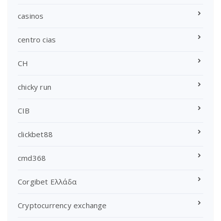
casinos
centro cias
CH
chicky run
CIB
clickbet88
cmd368
Corgibet Ελλάδα
Cryptocurrency exchange