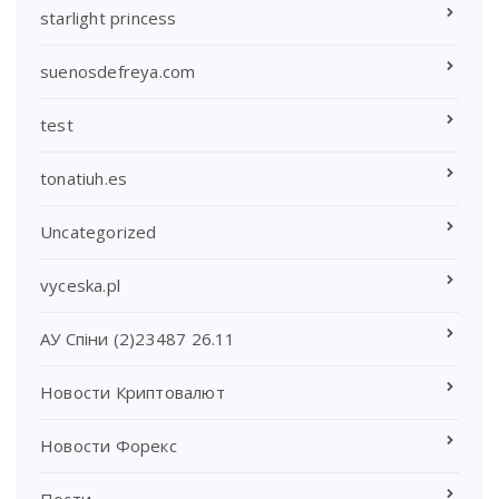
starlight princess
suenosdefreya.com
test
tonatiuh.es
Uncategorized
vyceska.pl
АУ Спіни (2)23487 26.11
Новости Криптовалют
Новости Форекс