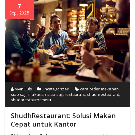
7
Sep, 2025
M4inG0ls
Uncategorized
cara order makanan
siap saji
,
makanan siap saji
,
restaurant
,
shudhrestaurant
,
shudhrestaurnt menu
ShudhRestaurant: Solusi Makan
Cepat untuk Kantor