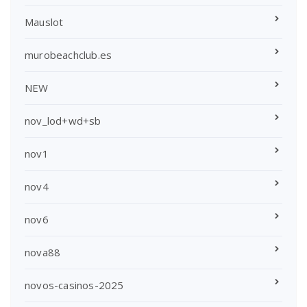
Mauslot
murobeachclub.es
NEW
nov_lod+wd+sb
nov1
nov4
nov6
nova88
novos-casinos-2025