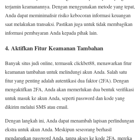
terjamin keamanannya. Dengan menggunakan metode yang tepat,
Anda dapat meminimalisir risiko kebocoran informasi keuangan
saat melakukan transaksi. Pastikan juga untuk tidak membagikan
informasi pembayaran Anda kepada pihak lain.
4. Aktifkan Fitur Keamanan Tambahan
Banyak situs judi online, termasuk clickbet88, menawarkan fitur
keamanan tambahan untuk melindungi akun Anda. Salah satu
fitur yang penting adalah autentikasi dua faktor (2FA). Dengan
mengaktifkan 2FA, Anda akan memerlukan dua bentuk verifikasi
untuk masuk ke akun Anda, seperti password dan kode yang
dikirim melalui SMS atau email.
Dengan langkah ini, Anda dapat menambah lapisan perlindungan
ekstra untuk akun Anda. Meskipun seseorang berhasil
mendapatkan password Anda, tanpa akses ke kode 2FA, mereka