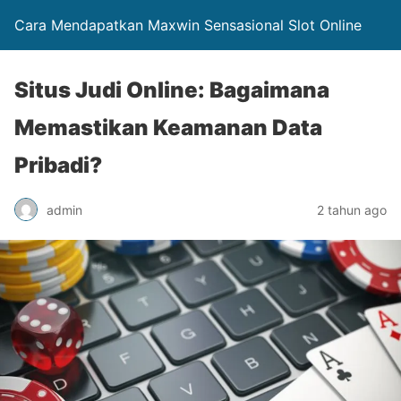
Cara Mendapatkan Maxwin Sensasional Slot Online
Situs Judi Online: Bagaimana
Memastikan Keamanan Data
Pribadi?
admin
2 tahun ago