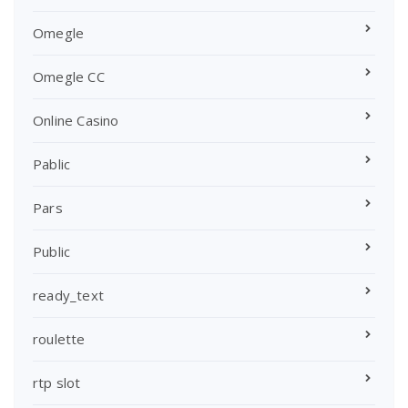
Omegle
Omegle CC
Online Casino
Pablic
Pars
Public
ready_text
roulette
rtp slot