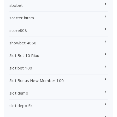
sbobet
scatter hitam
score808
showbet 4860
Slot Bet 10 Ribu
slot bet 100
Slot Bonus New Member 100
slot demo
slot depo 5k