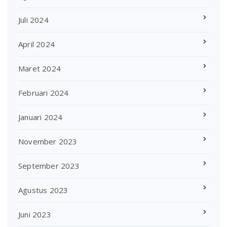
Juli 2024
April 2024
Maret 2024
Februari 2024
Januari 2024
November 2023
September 2023
Agustus 2023
Juni 2023