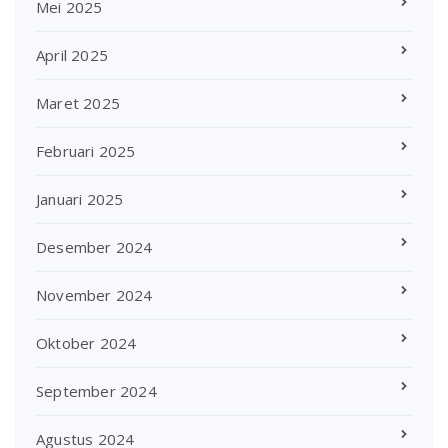
Mei 2025
April 2025
Maret 2025
Februari 2025
Januari 2025
Desember 2024
November 2024
Oktober 2024
September 2024
Agustus 2024