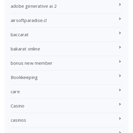
adobe generative ai 2
airsoftparadise.cl
baccarat
bakarat online
bonus new member
Bookkeeping
care
Casino
casinos