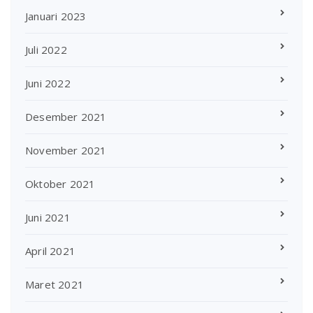
Januari 2023
Juli 2022
Juni 2022
Desember 2021
November 2021
Oktober 2021
Juni 2021
April 2021
Maret 2021