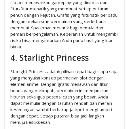
slot ini menawarkan gameplay yang dinamis dan
fitur-fitur menarik yang membuat setiap putaran
penuh dengan kejutan. Grafis yang futuristik berpadu
dengan mekanisme permainan yang sederhana
membuat Spaceman menarik bagi pemula dan
pemain berpengalaman. Keberanian untuk mengambil
risiko bisa mengantarkan Anda pada hasil yang luar
biasa.
4. Starlight Princess
Starlight Princess adalah pilihan tepat bagi siapa saja
yang menyukai konsep permainan slot dengan
elemen anime. Dengan grafis menawan dan fitur
bonus yang melimpah, permainan ini menjanjikan
hiburan sekaligus potensi cuan yang besar. Anda
dapat memulai dengan taruhan rendah dan meraih
kesenangan sambil berharap jackpot menghampiri
dengan cepat. Setiap putaran bisa jadi langkah
menuju kesuksesan.