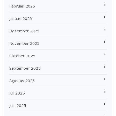
Februari 2026
Januari 2026
Desember 2025
November 2025
Oktober 2025
September 2025
Agustus 2025
Juli 2025
Juni 2025