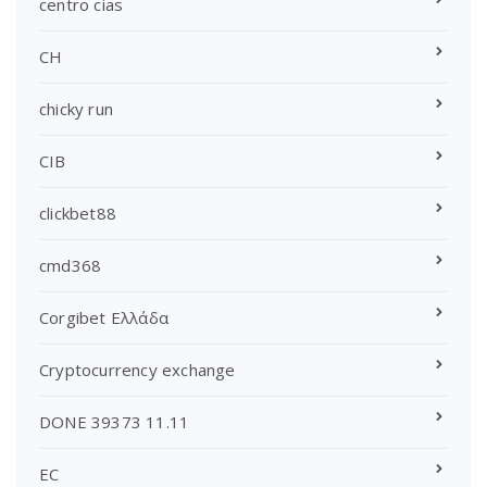
centro cias
CH
chicky run
CIB
clickbet88
cmd368
Corgibet Ελλάδα
Cryptocurrency exchange
DONE 39373 11.11
EC