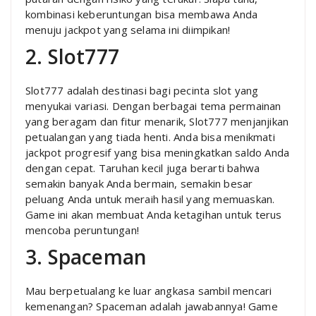
kombinasi keberuntungan bisa membawa Anda
menuju jackpot yang selama ini diimpikan!
2. Slot777
Slot777 adalah destinasi bagi pecinta slot yang
menyukai variasi. Dengan berbagai tema permainan
yang beragam dan fitur menarik, Slot777 menjanjikan
petualangan yang tiada henti. Anda bisa menikmati
jackpot progresif yang bisa meningkatkan saldo Anda
dengan cepat. Taruhan kecil juga berarti bahwa
semakin banyak Anda bermain, semakin besar
peluang Anda untuk meraih hasil yang memuaskan.
Game ini akan membuat Anda ketagihan untuk terus
mencoba peruntungan!
3. Spaceman
Mau berpetualang ke luar angkasa sambil mencari
kemenangan? Spaceman adalah jawabannya! Game