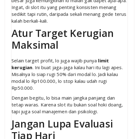
besar juga kemungkinan lo malah gak dapet apa-apa.
Ingat, di slot itu yang penting konsisten menang
sedikit tapi rutin, daripada sekali menang gede terus
kalah berkali-kali.
Atur Target Kerugian
Maksimal
Selain target profit, lo juga wajib punya
limit
kerugian
. Ini buat jaga-jaga kalau hari itu lagi apes.
Misalnya lo siap rugi 50% dari modal lo. Jadi kalau
modal lo Rp100.000, lo stop kalau udah rugi
Rp50.000.
Dengan begitu, lo bisa main jangka panjang dan
tetap waras. Karena slot itu bukan soal hoki doang,
tapi juga soal manajemen dan psikologi.
Jangan Lupa Evaluasi
Tiap Hari