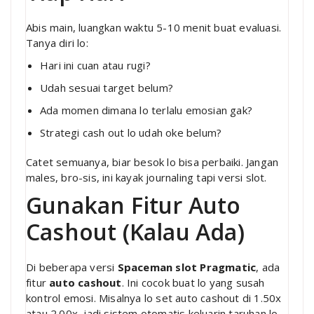
Abis main, luangkan waktu 5-10 menit buat evaluasi.
Tanya diri lo:
Hari ini cuan atau rugi?
Udah sesuai target belum?
Ada momen dimana lo terlalu emosian gak?
Strategi cash out lo udah oke belum?
Catet semuanya, biar besok lo bisa perbaiki. Jangan
males, bro-sis, ini kayak journaling tapi versi slot.
Gunakan Fitur Auto
Cashout (Kalau Ada)
Di beberapa versi
Spaceman slot Pragmatic
, ada
fitur
auto cashout
. Ini cocok buat lo yang susah
kontrol emosi. Misalnya lo set auto cashout di 1.50x
atau 2.00x, jadi sistem otomatis keluarin taruhan lo