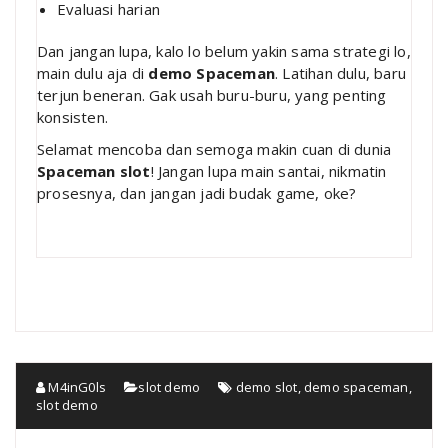
Evaluasi harian
Dan jangan lupa, kalo lo belum yakin sama strategi lo,
main dulu aja di
demo Spaceman
. Latihan dulu, baru
terjun beneran. Gak usah buru-buru, yang penting
konsisten.
Selamat mencoba dan semoga makin cuan di dunia
Spaceman slot
! Jangan lupa main santai, nikmatin
prosesnya, dan jangan jadi budak game, oke?
M4inG0ls
slot demo
demo slot
,
demo spaceman
,
slot demo