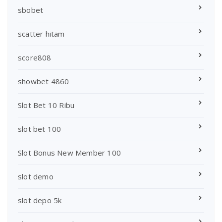
sbobet
scatter hitam
score808
showbet 4860
Slot Bet 10 Ribu
slot bet 100
Slot Bonus New Member 100
slot demo
slot depo 5k