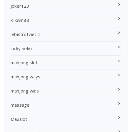
joker123
klikwin88
lebistrotviet.cl
lucky neko
mahjong slot
mahjong ways
mahjong wins
massage
Mauslot