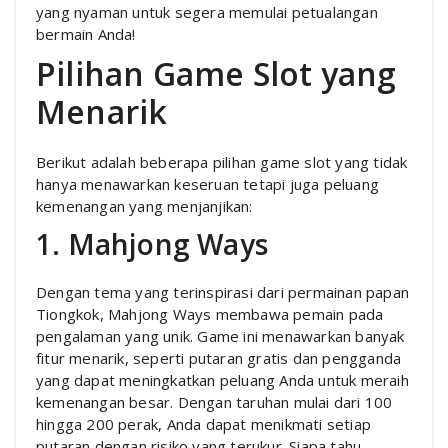
yang nyaman untuk segera memulai petualangan
bermain Anda!
Pilihan Game Slot yang
Menarik
Berikut adalah beberapa pilihan game slot yang tidak
hanya menawarkan keseruan tetapi juga peluang
kemenangan yang menjanjikan:
1. Mahjong Ways
Dengan tema yang terinspirasi dari permainan papan
Tiongkok, Mahjong Ways membawa pemain pada
pengalaman yang unik. Game ini menawarkan banyak
fitur menarik, seperti putaran gratis dan pengganda
yang dapat meningkatkan peluang Anda untuk meraih
kemenangan besar. Dengan taruhan mulai dari 100
hingga 200 perak, Anda dapat menikmati setiap
putaran dengan risiko yang terukur. Siapa tahu,