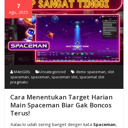
7
Agu, 2025
M4inG0ls
Uncategorized
demo spaceman
,
slot
spaceman
,
spaceman
,
spaceman slot
,
spacemat slot
pragmatic
Cara Menentukan Target Harian
Main Spaceman Biar Gak Boncos
Terus!
Kalau lo udah sering banget denger kata
Spaceman
,