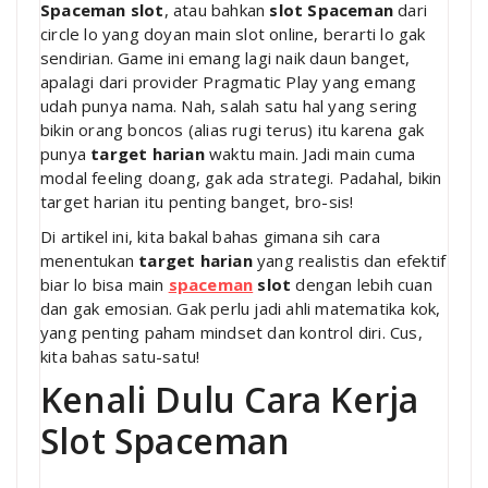
Spaceman slot
, atau bahkan
slot Spaceman
dari
circle lo yang doyan main slot online, berarti lo gak
sendirian. Game ini emang lagi naik daun banget,
apalagi dari provider Pragmatic Play yang emang
udah punya nama. Nah, salah satu hal yang sering
bikin orang boncos (alias rugi terus) itu karena gak
punya
target harian
waktu main. Jadi main cuma
modal feeling doang, gak ada strategi. Padahal, bikin
target harian itu penting banget, bro-sis!
Di artikel ini, kita bakal bahas gimana sih cara
menentukan
target harian
yang realistis dan efektif
biar lo bisa main
spaceman
slot
dengan lebih cuan
dan gak emosian. Gak perlu jadi ahli matematika kok,
yang penting paham mindset dan kontrol diri. Cus,
kita bahas satu-satu!
Kenali Dulu Cara Kerja
Slot Spaceman