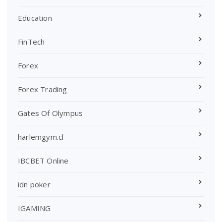
Education
FinTech
Forex
Forex Trading
Gates Of Olympus
harlemgym.cl
IBCBET Online
idn poker
IGAMING