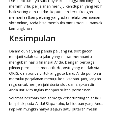
Dari sebelumnya sulit bayar kos hingga kini bingung
memilih villa, perjalanan menuju kehidupan yang lebih
baik sering dimulai dari keputusan kecil. Dengan
memanfaatkan peluang yang ada melalui permainan
slot online, Anda bisa membuka pintu menuju banyak
kemungkinan.
Kesimpulan
Dalam dunia yang penuh peluang ini, slot gacor
menjadi salah satu jalur yang dapat membantu
mengubah nasib finansial Anda. Dengan berbagai
pilihan permainan menarik, deposit yang mudah via
QRIS, dan bonus untuk anggota baru, Anda pun bisa
memulai perjalanan menuju kesuksesan. Jadi, jangan
ragu untuk menjelajahi dunia slot dan siapkan diri
Anda untuk mungkin menjadi sultan permainan!
Selamat bermain dan semoga keberuntungan selalu
berpihak pada Anda! Siapa tahu, kehidupan yang Anda
impikan mungkin hanya sejauh satu putaran mesin